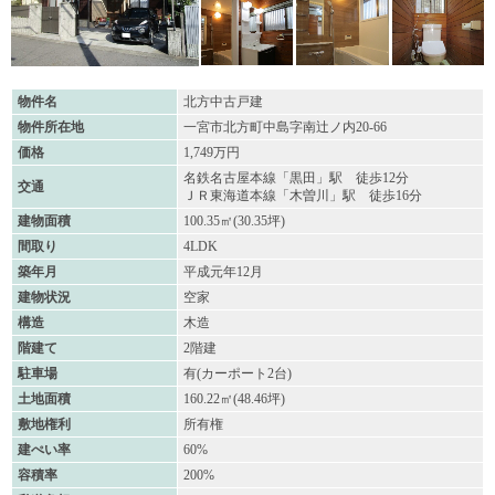
物件名
北方中古戸建
物件所在地
一宮市北方町中島字南辻ノ内20-66
価格
1,749万円
名鉄名古屋本線「黒田」駅 徒歩12分
交通
ＪＲ東海道本線「木曽川」駅 徒歩16分
建物面積
100.35㎡(30.35坪)
間取り
4LDK
築年月
平成元年12月
建物状況
空家
構造
木造
階建て
2階建
駐車場
有(カーポート2台)
土地面積
160.22㎡(48.46坪)
敷地権利
所有権
建ぺい率
60%
容積率
200%