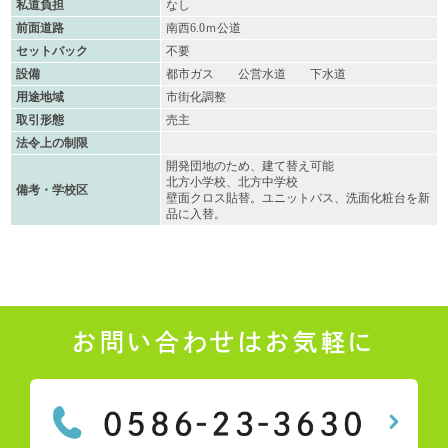
私道負担
なし
前面道路
南西6.0ｍ公道
セットバック
不要
設備
都市ガス 公営水道 下水道
用途地域
市街化調整
取引形態
売主
法令上の制限
開発団地のため、建て替え可能
北方小学校、北方中学校
備考・学校区
壁面クロス貼替。ユニットバス、洗面化粧台を新
品に入替。
お問い合わせはお気軽に