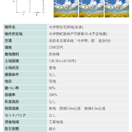
物件名
今伊勢住宅用地(全体)
物件所在地
今伊勢町新神戸字郷東16-4(予定地番)
交通
名鉄名古屋本線「今伊勢」駅 徒歩6分
価格
1590万円
敷地権利
所有権
土地面積
138.38㎡(41.85坪)
土地状況
更地
建築条件
なし
地目
宅地
建ぺい率
60%
容積率
200%
私道負担
なし
前面道路
角地 西側5.0m公道 南側4.5m公道
セットバック
なし
用途地域
工業地域
取引形態
媒介