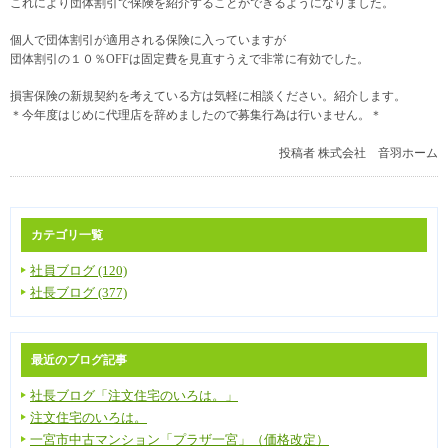
これにより団体割引で保険を紹介することができるようになりました。
個人で団体割引が適用される保険に入っていますが
団体割引の１０％OFFは固定費を見直すうえで非常に有効でした。
損害保険の新規契約を考えている方は気軽に相談ください。紹介します。
＊今年度はじめに代理店を辞めましたので募集行為は行いません。＊
投稿者
株式会社 音羽ホーム
カテゴリ一覧
社員ブログ (120)
社長ブログ (377)
最近のブログ記事
社長ブログ「注文住宅のいろは。」
注文住宅のいろは。
一宮市中古マンション「プラザ一宮」（価格改定）